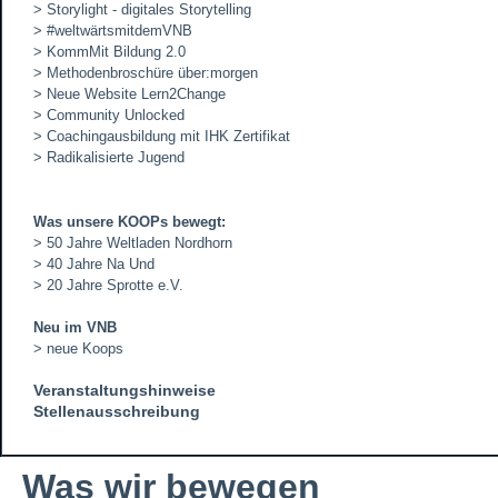
>
Storylight - digitales Storytelling
>
#weltwärtsmitdemVNB
>
KommMit Bildung 2.0
>
Methodenbroschüre über:morgen
>
Neue Website Lern2Change
> Community Unlocked
> Coachingausbildung mit IHK Zertifikat
>
Radikalisierte Jugend
Was unsere KOOPs bewegt:
>
50 Jahre Weltladen Nordhorn
>
40
Jahre Na Und
>
20 Jahre Sprotte e.V
.
Neu im VNB
>
neue
Koops
Veranstaltungshinweise
Stellenausschreibung
Was wir bewegen