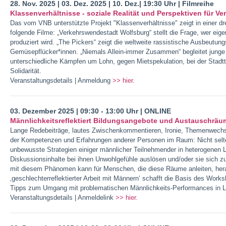
28. Nov. 2025 | 03. Dez. 2025 | 10. Dez.| 19:30 Uhr | Filmreihe
Klassenverhältnisse - soziale Realität und Perspektiven für V
Das vom VNB unterstützte Projekt "Klassenverhältnisse" zeigt in einer dre
folgende Filme: „Verkehrswendestadt Wolfsburg“ stellt die Frage, wer eige
produziert wird. „The Pickers“ zeigt die weltweite rassistische Ausbeutun
Gemüsepflücker*innen. „Niemals Allein-immer Zusammen“ begleitet junge ra
unterschiedliche Kämpfen um Lohn, gegen Mietspekulation, bei der Stadttei
Solidarität.
Veranstaltungsdetails | Anmeldung
>> hier
.
03. Dezember 2025 | 09:30 - 13:00 Uhr | ONLINE
Männlichkeitsreflektiert Bildungsangebote und Austauschräu
Lange Redebeiträge, lautes Zwischenkommentieren, Ironie, Themenwechse
der Kompetenzen und Erfahrungen anderer Personen im Raum: Nicht sel
unbewusste Strategien einiger männlicher Teilnehmender in heterogenen 
Diskussionsinhalte bei ihnen Unwohlgefühle auslösen und/oder sie sich z
mit diesem Phänomen kann für Menschen, die diese Räume anleiten, herau
‚geschlechterreflektierter Arbeit mit Männern‘ schafft die Basis des Wo
Tipps zum Umgang mit problematischen Männlichkeits-Performances in Ler
Veranstaltungsdetails | Anmeldelink
>> hier.