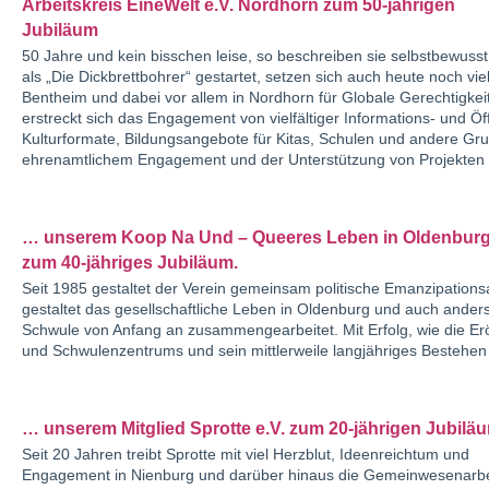
Arbeitskreis EineWelt e.V. Nordhorn zum 50-jährigen
Jubiläum
50 Jahre und kein bisschen leise, so beschreiben sie selbstbewuss
als „Die Dickbrettbohrer“ gestartet, setzen sich auch heute noch vi
Bentheim und dabei vor allem in Nordhorn für Globale Gerechtigkei
erstreckt sich das Engagement von vielfältiger Informations- und Öff
Kulturformate, Bildungsangebote für Kitas, Schulen und andere Gr
ehrenamtlichem Engagement und der Unterstützung von Projekten
… unserem Koop Na Und – Queeres Leben in Oldenburg 
zum 40-jähriges Jubiläum.
Seit 1985 gestaltet der Verein gemeinsam politische Emanzipations
gestaltet das gesellschaftliche Leben in Oldenburg und auch ande
Schwule von Anfang an zusammengearbeitet. Mit Erfolg, wie die E
und Schwulenzentrums und sein mittlerweile langjähriges Bestehen 
… unserem Mitglied Sprotte e.V. zum 20-jährigen Jubilä
Seit 20 Jahren treibt Sprotte mit viel Herzblut, Ideenreichtum und
Engagement in Nienburg und darüber hinaus die Gemeinwesenarbe