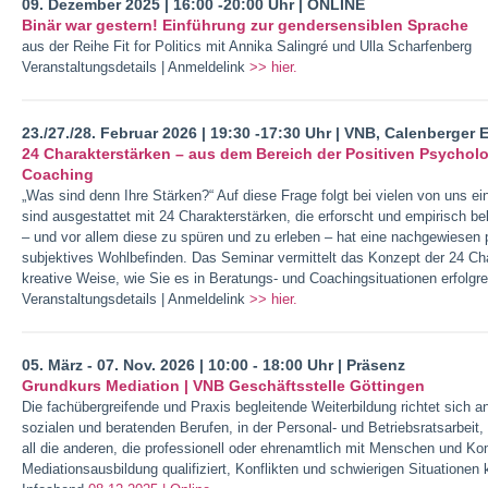
09. Dezember 2025 | 16:00 -20:00 Uhr | ONLINE
Binär war gestern! Einführung zur gendersensiblen Sprache
aus der Reihe Fit for Politics mit Annika Salingré und Ulla Scharfenberg
Veranstaltungsdetails | Anmeldelink
>> hier.
23./27./28. Februar 2026 | 19:30 -17:30 Uhr | VNB, Calenberge
24 Charakterstärken – aus dem Bereich der Positiven Psycholog
Coaching
„Was sind denn Ihre Stärken?“ Auf diese Frage folgt bei vielen von uns ei
sind ausgestattet mit 24 Charakterstärken, die erforscht und empirisch b
– und vor allem diese zu spüren und zu erleben – hat eine nachgewiesen 
subjektives Wohlbefinden. Das Seminar vermittelt das Konzept der 24 Cha
kreative Weise, wie Sie es in Beratungs- und Coachingsituationen erfolg
Veranstaltungsdetails | Anmeldelink
>> hier.
05. März - 07. Nov. 2026 | 10:00 - 18:00 Uhr | Präsenz
Grundkurs Mediation | VNB Geschäftsstelle Göttingen
Die fachübergreifende und Praxis begleitende Weiterbildung richtet sich
sozialen und beratenden Berufen, in der Personal- und Betriebsratsarbeit,
all die anderen, die professionell oder ehrenamtlich mit Menschen und K
Mediationsausbildung qualifiziert, Konflikten und schwierigen Situatione